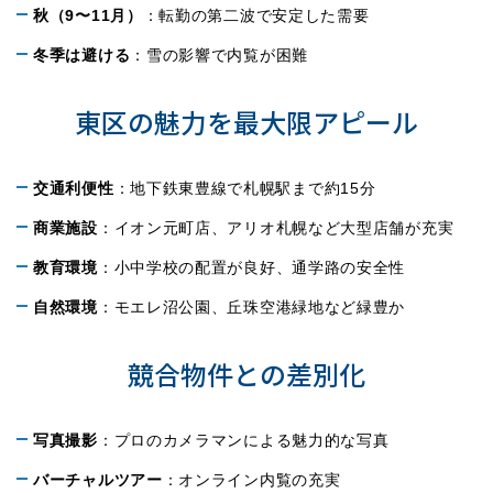
秋（9〜11月）
：転勤の第二波で安定した需要
冬季は避ける
：雪の影響で内覧が困難
東区の魅力を最大限アピール
交通利便性
：地下鉄東豊線で札幌駅まで約15分
商業施設
：イオン元町店、アリオ札幌など大型店舗が充実
教育環境
：小中学校の配置が良好、通学路の安全性
自然環境
：モエレ沼公園、丘珠空港緑地など緑豊か
競合物件との差別化
写真撮影
：プロのカメラマンによる魅力的な写真
バーチャルツアー
：オンライン内覧の充実