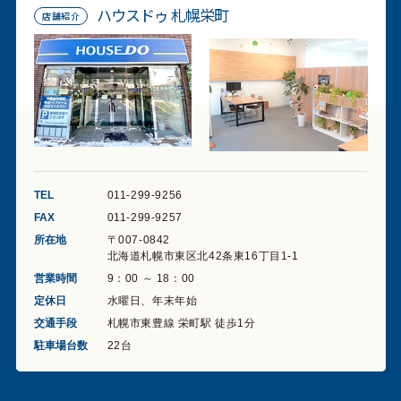
ハウスドゥ 札幌栄町
店舗紹介
TEL
011-299-9256
FAX
011-299-9257
所在地
〒007-0842
北海道札幌市東区北42条東16丁目1-1
営業時間
9：00 ～ 18：00
定休日
水曜日、年末年始
交通手段
札幌市東豊線 栄町駅 徒歩1分
駐車場台数
22台